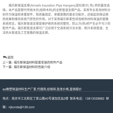
福乐斯保温支撑(Armafix Insulation Pipe Hangers)是杜绝冷( 热) 桥的最佳选
择。本产品是替代传统木托(俗称木码)的全新管道支撑产品。采用专业发泡材料分
别作为保温和承重部件，除具备固定、承载管路的基本功能外，还能起到保证绝
热效果和维持系统汽密性的作用。对于采用福乐斯柔性闭泡绝热材料保温的管路
系统而言，福乐斯管道支撑是维护绝热系统完整性、防止冷(热)桥产生必不可少的
配件产品。福乐斯管道支撑可广泛应用于空调系统冷冻水管、制冷系统管道、生
活热水管道及工艺管路的保温支撑。
返回
上一篇 : 福乐斯保温材料配套安装的附件产品
下一篇 : 福乐斯保温材料的性能介绍
aa橡塑保温材料生产厂家,代理商,经销商,批发价格,直销报价
地点：南京市江北新区丁家山路40号速加优品2楼 联系电话：13813028882 邮
箱：njkunda@126.com