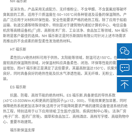
NH 福乐斯
呈深灰色，产品采用无卤配方、无纤维粉尘、不含甲醛、不含氯氟烃等破坏
臭氧层的工质，适用于介质温度在-50~105℃间各种管道及设备的保温隔热。产
品广泛应用于对材料环保性能、安全性能要求严格的绝热工程。除了应用于船舶
运输、轨道交通等特殊领域外，特别是对于建筑物内诸如计算机中心、电信设备
机房等高精设备机(厂)房、高新技术厂房、工业洁净、食品加工等领域，NH 福乐
斯将是客户最佳的选择。NH 福乐斯正是阿乐斯国际有限公司针对上述市场需求
而推出的不含卤素的新型柔性发泡绝热材料。
HT 福乐斯
微
信
柔性抗UV绝热材料可用于供热，太阳能等领域，耐温可达150℃。在介质温
扫
度较高的保温隔热领域，对保温材料应具备柔性、闭泡、环保等性能的需求正日
一
益增加，而HT 福乐斯正是满足了这些要求，其最高耐温达150℃，抗紫外线性能
扫
良好，同时具备良好的绝热性能及抗水气渗透性能。其无纤维，无粉尘，易于安
关
装。
注
ES 福乐斯
我
们
抗菌、防霉、高效节能的绝热材料。ES 福乐斯.具备更低的导热系数
(λ0℃≤0.033W/m.K)和更高的湿阻因子(μ≥12，000)，节能效果更加显著，同时
保障绝热系统更加洁净环保;适用于对节能降耗要求严格的建筑设备管道系统的绝
热工程，特别适用于以下应用领域:卫生医疗(医院、疾病控制中心等)、洁净厂房
(电子厂房、医药厂房等)、烟草和食品加工、高档酒店、高档写字楼、高级购物中
心、重要市政建筑。
福乐斯保温支撑