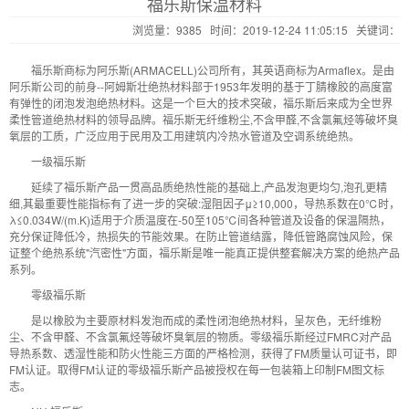
福乐斯保温材料
浏览量：9385 时间：2019-12-24 11:05:15 关键词：
福乐斯商标为阿乐斯(ARMACELL)公司所有，其英语商标为Armaflex。是由
阿乐斯公司的前身--阿姆斯壮绝热材料部于1953年发明的基于丁腈橡胶的高度富
有弹性的闭泡发泡绝热材料。这是一个巨大的技术突破，福乐斯后来成为全世界
柔性管道绝热材料的领导品牌。福乐斯无纤维粉尘,不含甲醛,不含氯氟烃等破坏臭
氧层的工质，广泛应用于民用及工用建筑内冷热水管道及空调系统绝热。
一级福乐斯
延续了福乐斯产品一贯高品质绝热性能的基础上,产品发泡更均匀,泡孔更精
细,其最重要性能指标有了进一步的突破:湿阻因子μ≥10,000，导热系数在0℃时，
λ≤0.034W/(m.K)适用于介质温度在-50至105℃间各种管道及设备的保温隔热，
充分保证降低冷，热损失的节能效果。在防止管道结露，降低管路腐蚀风险，保
证整个绝热系统"汽密性"方面，福乐斯是唯一能真正提供整套解决方案的绝热产品
系列。
零级福乐斯
是以橡胶为主要原材料发泡而成的柔性闭泡绝热材料，呈灰色，无纤维粉
尘、不含甲醛、不含氯氟烃等破坏臭氧层的物质。零级福乐斯经过FMRC对产品
导热系数、透湿性能和防火性能三方面的严格检测，获得了FM质量认可证书，即
FM认证。取得FM认证的零级福乐斯产品被授权在每一包装箱上印制FM图文标
志。