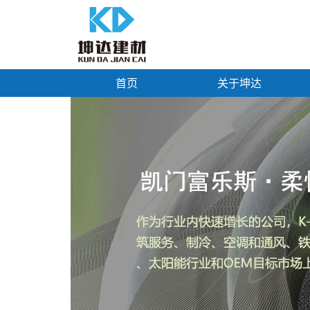
首页
关于坤达