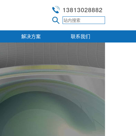
13813028882
解决方案
联系我们