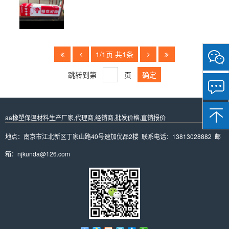
1/1页 共1条
微
信
跳转到第
页
扫
一
扫
关
注
aa橡塑保温材料生产厂家,代理商,经销商,批发价格,直销报价
我
们
地点：南京市江北新区丁家山路40号速加优品2楼 联系电话：13813028882 邮
箱：njkunda@126.com