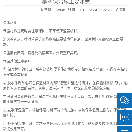
橡塑保温施工要注意
浏览量：12938 时间：2019-12-24 11:32:21 关键词：
保温材料：
保温材料进场时要注意保护，不可使保温层破损。
消火栓管道、喷淋管道等消防水系统要做橡塑保温，保温材料厚度按施工图要
求。
保温层要严密，接缝处粘接牢固，外观整齐美观。
保温其他注意事项：
①.保温材料的接口、所有缝隙均要求使用橡塑专用胶水粘结严密，不得存在粘接
不牢或松散现象。
②.胶水涂刷时必须在保温材料内部和管道外壁进行满涂。在保温材料粘接时，必
须将管道表面的杂物、灰尘、油污清理干净，以保证胶水的粘接效果。
为保证保温观感效果，保温层的纵向拼缝应置于管道上部，并且相邻保温层的纵
微
向拼缝应错开一定角度。
信
③.夏季保温施工，橡塑保温材料不能拉得过紧，以防冬季温度过低时，保温层收
扫
缩开胶。
一
扫
④.冬季保温施工时，要求室内环境温度不能低于5℃，粘接剂及胶带低于5℃时
关
粘接效果不好。